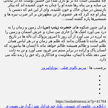
چه مصیبتی است که بر تو نازل شد) این حسین توست که در بیابانی
بی‌ سایه و بی‌‌ پناه رها شده او را چنان به خون کشیده‌ اند که پیکر
نازنینش در میان خاک و خون غلتیده، وای از این غم که دشمن با
پیکر او چه کرد که هر عضوی از تن مطهرش بر اثر ضرب نیزه‌ ها و
شمشیرها پاره گشته است…
و این چنین شکوه‌ های
حضرت زینب (س)
دل زمین و زمان را به
درد می آورد اشک‌ ها را جاری می سازد و عرش آسمان و زمین را
به لرزه در می آورد از آن روز تا امروز پژواک آن ناله‌ ها در تاریخ
باقی مانده تا همگان بدانند که ظلم هر زمان و در هر لباس همان
ظلم است و ظالم همیشه ظالم خواهد ماند تا انسان‌ ها بیاموزند که
انسان پاک و آزاده در برابر ستم سر فرود نمی‌ آورد و تن به ذلت
نمی‌ دهد بلکه با ایمان، مقاومت و فداکاری راه حق را زنده نگه می‌
دارد.
برچسب ها :
مریم بالوی فیلی
,
نودادامروز
https://nodademrooz.ir/?p=41794
« ایلام در عاشورای حسینی یکپارچه عزادار شد / گزارش تصویری