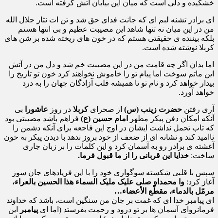
خشکیده و دلی است که میان این بیابان آتش گرفته است.
ای برادر تشنه لبم ای که جانت فدای حق شد و تن ات نثار جلال الله
من در این میان نه تنها شاهد این مصیبت عظیم و بی انتها هستم
بلکه بیننده ی حقیقتی هستم که در خون‌ های ریخته شده بر شن‌ های
کربلا نوشته شده است.
اما بدان اگر چه قامت من در این مصیبت خم شد و دل من در آتش
این ماتم سوخت اما پیام تو را خاموش نخواهند کرد خون تو تاریخ را
بیدار خواهد کرد و نام تو تا همیشه قلب آزادگان جهان را به درد
خواهد آورد.
آری رفتن
حضرت زینب (س)
از صحرای
کربلا
در روز
عاشورا
بی‌
آنکه امکان دفن پیکر مطهر
امام حسین (ع)
فراهم باشد مصیبتی بود
که تاب تحمل نداشت ایشان در اوج این فاجعه برای آنکه دشمن را
ناامید کند و نشانه‌ ای از ضعف از خود بروز ندهد با دیدن پیکر به خون
آغشته‌ ی برادر رو به آسمان کرد و این کلمات را بر زبان جاری
ساخت:
خدایا این قربانی را از ما قبول فرما.
سپس با قلبی شکسته سوگواری خود را با این فریادهای جان‌ سوز
آغاز کرد:
وا محمداه صلی علیک ملیک السماء هذا الحسین بالعراء،
مرمّل بالدماء، مقطّع الأعضاء…
ای پیامبر خدا ای که غمت بر جان من سنگین است، باشد که خداوند
فرمانروای آسمان‌ ها بر تو درود و رحمت بفرستد (اما ای
پیامبر
این