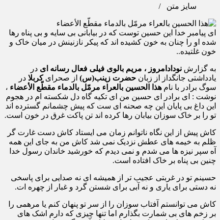
سایز متن
/
ای پیامبر خدا این حسین توست که در بیابانی بی‌ سایه و بی‌‌ پناه رها
شده او را چنان به خون کشیده‌ اند که پیکر نازنینش در میان خاک و
خون غلتیده..
به گزارش
نودادامروز ، مریم بالوی فیلی فعال رسانه ای
در
یادداشتی جانگداز از زبان
حضرت زینب(س)
از صحرای
کربلا
در
سوگ برادر با نام
هذا الحسین بالعراء مرمّل بالدماء مقطّع الأعضاء
،
نوشت : ای برادر ای حسین من ای تکیه‌ گاه دل‌ شکسته‌ ام در هجوم
این داغ بی‌ پایان این چه صحنه‌ ای ست که پیش چشمانم گسترده‌ اند
تو را بر خاک سوزان بیابان رها کرده‌ اند تن پاکت غرق در خون است.
کاش پیش از این نگاه ناتوانم زمان می‌ ایستاد کاش دست غارت‌ گر
ظلم به خیمه‌ های عطش نزدیک نمی‌ شد کاش من به جای این همه
آه سپر نیزه‌ ها می‌ شدم و نمی‌ دیدم که خورشید خاندان رسول خدا
چنین بی‌‌ پناه بر خاک افتاده است.
حسینم تو در غربتی عجیب تر از همیشه ای نه صدایی برای پاسخی
نه دستی برای یاری و نه آبی برای شستن گرد و غبار از چهره ات.
کاش می‌ توانستم آفتاب سوزان را از سر تو پنهان کنم یا مرهمی را
بر زخم‌ های بی‌ شمارت بگذارم اما تنها چیزی که دارم اشک‌ های