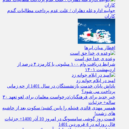
جوابیه اداره غله دهلران / علت عدم پرداخت مطالبات گندم
کاران
افطار میان ابرها
وعده ی خدا حق است
شرایط دریافت وام ۱۰۰ میلیونی با کارمزد ۴ درصد از
اردیبهشت ۱۴۰۱
امید در ایلام جوانه زد
پاداش پایان خدمت بازنشستگان در سال 1401 از چه زمانی
پرداخت می شود؟
خبر جدید برای فرهنگیان/درخواست معلمان برای لغو تعهد ۳۰
ساله+ جزئیات
همسر مهدی قائدی فیتیله را پایین کشید/ سکوت بعد از حاشیه
های زشت!
قیمت روز گوشی سامسونگ در امروز 10 آذر 1400+ جزئیات
فال روزانه در 4 فروردین 1401