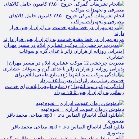
انجام تشریفات گمرکی خروج ۲۸۵۰ کامیون حامل کالاهای
مصرفی و تجهیزات مواکب
مردم مهران در خط مقدم خدمت به زائران اربعین قرار دارند
مدیریت چرخشی 12 موکب‌ عشایری ایلام در مسیر مهران |
پذیرایی روزانه از هزاران زائر با غذای گرم و سوغات عشایری
آمادگی موکب سیدالشهدا (ع) منابع طبیعی ایلام برای خدمت‌
رسانی به زائران اربعین تا ۱۵ مرداد
دمنوش درمان عفونت ادراری + نحوه تهیه
دانلود آهنگ اباصالح التماس دعا + mp3 مداحی محمد باقر
منصوری