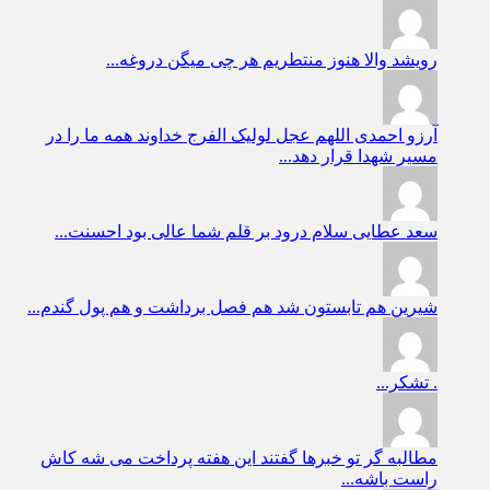
رویشد
والا هنوز منتطریم هر چی میگن دروغه...
آرزو احمدی
اللهم عجل لولیک الفرج خداوند همه ما را در
مسیر شهدا قرار دهد...
سعد عطایی
سلام درود بر قلم شما عالی بود احسنت...
شیرین
هم تابستون شد هم فصل برداشت و هم پول گندم...
.
تشکر...
مطالبه گر
تو خبرها گفتند این هفته پرداخت می شه کاش
راست باشه...