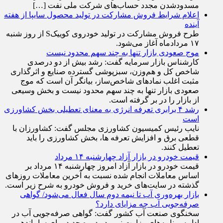
مسدودشدن مجدد حساب‌های شرکت ملی نفت […]
اعلام شرایط فروش مشارکت در تولید محصول سایپا از هفته
آینده
طرح فروش مشارکت در تولید خودروی کوییکS از روز شنبه
۱۷ مردادماه آغاز می‌شود.
موج صعودی بازار تنها به چند سهم محدود نیست
کارشناس بازار سرمایه گفت: رشد بیش از دو درصدی
شاخص کل و هم‌وزن، سبزپوشی گسترده صنایع و اثرگذاری
مثبت اغلب نماد‌های شاخص‌ساز، بیانگر آن است که موج
صعودی بازار تنها به چند سهم محدود نیست و بخش وسیعی
از بازار را در بر گرفته است.
رشد ۴ برابری تعرفه انرژی به معنای تعطیلی بخش کشاورزی
است
نایب رئیس کمیسیون کشاورزی مجلس گفت: کشاورزان با
قطعی برق و افزایش تعرفه ها، بخش کشاورزی را باید
تعطیل کنند.
قیمت خودرو در بازار آزاد چهارشنبه ۱۴ مرداد
قیمت خودرو در بازار آزاد امروز چهارشنبه ۱۴ مرداد بر
اساس معاملات انجام شده نسبت به آخرین معاملات روز‌های
گذشته در سایت‌های خرید و فروش خودرو به شرح زیر است.
بازار بهره‌وری آب تا نیمه دوم سال فعال می‌شود/ گواهی
صرفه‌جویی آب چه مزایای دارد؟
سخنگوی صنعت آب کشور گفت: گواهی صرفه‌جویی آب در
ادامه برنامه‌های وزارت نیرو در دوره جدید برای ساماندهی