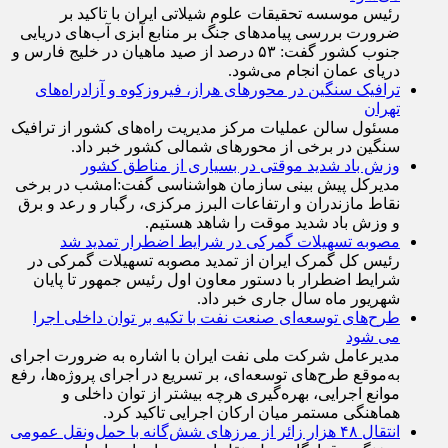
رئیس موسسه تحقیقات علوم شیلاتی ایران با تاکید بر
ضرورت بررسی پیامد‌های جنگ بر منابع آبزی آب‌های دریایی
جنوب کشور گفت: ۵۳ درصد از صید ماهیان در خلیج فارس و
دریای عمان انجام می‌شود.
ترافیک سنگین در محورهای هراز، فیروزکوه و آزادراه‌های
تهران
مسئول سالن عملیات مرکز مدیریت راه‌های کشور از ترافیک
سنگین در برخی از محور‌های شمالی کشور خبر داد.
وزش باد شدید موقتی در بسیاری از مناطق کشور
مدیرکل پیش بینی سازمان هواشناسی گفت:امشب در برخی
نقاط مازندران و ارتفاعات البرز مرکزی، رگبار و رعد و برق
و وزش باد شدید موقت را شاهد هستیم.
مصوبه تسهیلات گمرکی در شرایط اضطرار تمدید شد
رئیس کل گمرک ایران از تمدید مصوبه تسهیلات گمرکی در
شرایط اضطرار با دستور معاون اول رئیس جمهور تا پایان
شهریور ماه سال جاری خبر داد.
طرح‌های توسعه‌ای صنعت نفت با تکیه بر توان داخلی اجرا
می شود
مدیرعامل شرکت ملی نفت ایران با اشاره به ضرورت اجرای
به‌موقع طرح‌های توسعه‌ای، بر تسریع در اجرای پروژه‌ها، رفع
موانع اجرایی، بهره‌گیری هرچه بیشتر از توان داخلی و
هماهنگی مستمر میان ارکان اجرایی تاکید کرد.
انتقال ۴۸ هزار زائر از مرزهای شش‌گانه با حمل‌ونقل عمومی