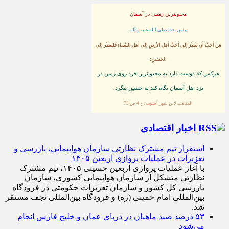
محبوبترین زمینی در آسمان
پيامبر خدا صلى الله عليه و آله:
مَن أحَبَّ أن يَنظُرَ إلى أحَبِّ أهلِ الأرضِ إلى أهلِ السَّماءِ فَليَنظُر إلى
الحُسَينِ؛
هركس كه دوست دارد به محبوبترين فرد روى زمين در
نزد اهل آسمان نگاه كند به حسين بنگرد.
المناقب لابن شهر آشوب: ج 4 ص 73
اخبار اقتصادی
استقرار تیم مشترک نظارتی سازمان هواپیمایی، بازرسی و
تعزیرات در عملیات پروازی اربعین ۱۴۰۵
با آغاز عملیات پروازی اربعین حسینی ۱۴۰۵، تیم مشترک
نظارتی متشکل از سازمان هواپیمایی کشوری، سازمان
بازرسی کل کشور و سازمان تعزیرات حکومتی در فرودگاه
بین‌المللی امام خمینی (ره) و فرودگاه بین‌المللی نجف مستقر
شد.
۵۳ درصد صید ماهیان در دریای عمان و خلیج فارس انجام
می‌شود