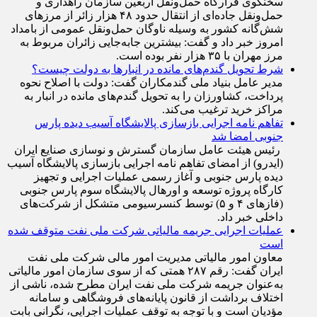
سخنگوی قرارگاه حمل‌ونقل اربعین سازمان راهداری و
حمل‌ونقل جاده‌ای از انتقال حدود ۴۸ هزار زائر از مرز‌های
شش‌گانه کشور به وسیله ناوگان حمل‌ونقل عمومی از بامداد
امروز خبر داد و گفت: بیشترین جابه‌جایی زائران مربوط به
مرز مهران با ۳۵ هزار نفر بوده است.
شرط تحویل گندم‌های مانده در انبار‌ها به دولت چیست؟
مدیر عامل بنیاد ملی گندمکاران گفت: دولت با اصلاح نحوه
پرداخت، کشاورزان را به تحویل گندم‌های مانده در انبار به
مراکز خرید ترغیب می‌کند.
تفاهم نامه اجرایی بازسازی پالایشگاه آسیب دیده پارس
جنوبی امضا شد
رئیس هیئت عامل سازمان گسترش و نوسازی صنایع ایران
(ایدرو) از امضای تفاهم نامه اجرایی بازسازی پالایشگاه آسیب
دیده پارس جنوبی و آغاز رسمی عملیات اجرایی و تجهیز
کارگاه پروژه توسعه و اورهال پالایشگاه سوم پارس جنوبی
(فاز‌های ۴ و ۵) توسط کنسرسیومی متشکل از شرکت‌های
داخلی خبر داد.
عملیات اجرایی جریمه مالیاتی شرکت ملی نفت متوقف شده
است
معاون امور مالیاتی مدیریت امور مالی شرکت ملی نفت
ایران گفت: رقم ۲۸۷ همتی که از سوی سازمان امور مالیاتی
به‌عنوان جریمه شرکت ملی نفت ایران مطرح شده، ناشی از
اختلاف برداشت از قانون پایانه‌های فروشگاهی و سامانه
مؤدیان است و با توجه به توقف عملیات اجرایی، نگرانی بابت