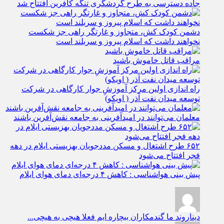
جاده دسترسی به طرح گردشگری تنگه کافرین افتتاح شد
دشمن کودک کش، متجاوز و غارتگر راهی جز شکست
نخواهند داشت که اسلام پیروز و سربلند است
مراقب قاتل خاموش باشید
راه اندازی اولین مرکز آموزشِ جوار کارگاهی در شرکت
توسعه میدان نفت آذر ( اویکو)
معلمان می‌توانند در امیدآفرینی به جامعه نقش‌آفرین باشند
۶۵۲ طرح اشتغال و مسکن مددجویان بهزیستی ایلام در دهه
فجر افتتاح می‌شود
پیش بینی هواشناسی : کاهش ۴ درجه‌ای دمای هوای ایلام
دیناروند
ما گندمکاران بیچاره ایم فعلا هیچی به هیچی...