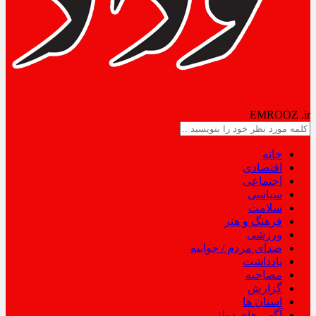
NODAD
EMROOZ
.ir
خانه
اقتصادی
اجتماعی
سیاسی
سلامت
فرهنگ و هنر
ورزشی
صدای مردم / جوابیه
یادداشت
مصاحبه
گزارش
استان ها
آگهی های دولتی