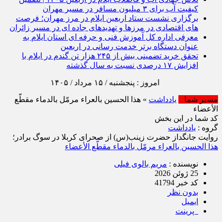
کیفیت آب برای ۳ میلیون مسافر در مسیر مهران
برگزاری نشست ستاد اربعین ایلام در مرز مهران؛ فرصت‌
های اقتصادی در مرزها و تهدیدهای جاده‌ ای در مسیر زائران
معرفی اداره کل آموزش فنی و حرفه‌ ای استان ایلام به‌
عنوان دستگاه برتر خدمت‌ رسانی در اربعین
تحقق خرید تضمینی بیش از ۲۴۵ هزار تن گندم در ایلام با
افزایش ۱۷ درصدی نسبت به سال گذشته
امروز : پنجشنبه / ۱۵ مرداد / ۱۴۰۵
مسیر شما
یادداشت
» هذا الحسین بالعراء مرمّل بالدماء مقطّع
الأعضاء
کد شما در این بخش
گروه :
یادداشت
روایت جانگداز حضرت زینب(س) از صحرای کربلا در سوگ برادر؛
هذا الحسین بالعراء مرمّل بالدماء مقطّع الأعضاء
نویسنده :
مریم بالوی فیلی
25 ژوئن 2026
کد خبر 41794
بدون نظر
ایمیل
پرینت