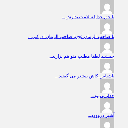
یا حق
خدایا سلامت بدارش...
یا صاحب الزمان عج
یا صاحب الزمان ادرکنی...
جمشید
لطفا مطلب منو هم بزارید...
ناشناس
کاش بیشتر می گفتید...
خدایا
بدنبود...
آشپز
درووود...