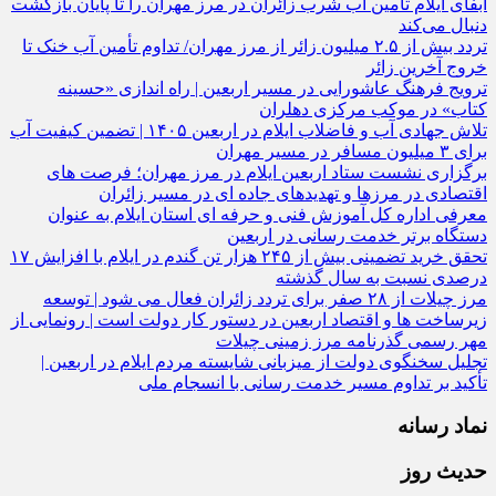
آبفای ایلام تأمین آب شرب زائران در مرز مهران را تا پایان بازگشت
دنبال می‌کند
تردد بیش از ۲.۵ میلیون زائر از مرز مهران/ تداوم تأمین آب خنک تا
خروج آخرین زائر
ترویج فرهنگ عاشورایی در مسیر اربعین | راه‌ اندازی «حسینه
کتاب» در موکب مرکزی دهلران
تلاش جهادی آب و فاضلاب ایلام در اربعین ۱۴۰۵ | تضمین کیفیت آب
برای ۳ میلیون مسافر در مسیر مهران
برگزاری نشست ستاد اربعین ایلام در مرز مهران؛ فرصت‌ های
اقتصادی در مرزها و تهدیدهای جاده‌ ای در مسیر زائران
معرفی اداره کل آموزش فنی و حرفه‌ ای استان ایلام به‌ عنوان
دستگاه برتر خدمت‌ رسانی در اربعین
تحقق خرید تضمینی بیش از ۲۴۵ هزار تن گندم در ایلام با افزایش ۱۷
درصدی نسبت به سال گذشته
مرز چیلات از ۲۸ صفر برای تردد زائران فعال می‌ شود | توسعه
زیرساخت‌ ها و اقتصاد اربعین در دستور کار دولت است | رونمایی از
مهر رسمی گذرنامه مرز زمینی چیلات
تجلیل سخنگوی دولت از میزبانی شایسته مردم ایلام در اربعین |
تأکید بر تداوم مسیر خدمت‌ رسانی با انسجام ملی
نماد رسانه
حدیث روز