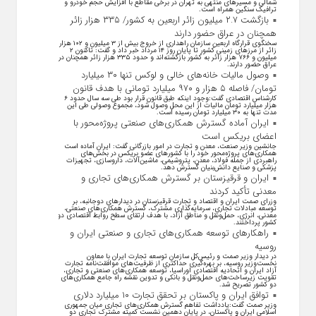
شمالی و مسیرهای منتهی به تهران در برخی مقاطع با افزایش حجم خودرو و
ترافیک سنگین همراه است.
بازگشت ۲.۷ میلیون زائر اربعین به کشور/ ۳۳۵ هزار زائر
همچنان در عراق حضور دارند
سخنگوی قرارگاه اربعین سازمان راهداری از خروج بیش از ۳ میلیون و ۱۰۲ هزار
زائر از مرز‌های زمینی کشور تا پایان روز ۱۴ مرداد خبر داد و گفت: تاکنون ۲
میلیون و ۷۶۶ هزار زائر به کشور بازگشته‌اند و حدود ۳۳۵ هزار زائر همچنان در
عراق حضور دارند.
وصول مالیات خانه‌های خالی و لوکس تنها ۳۰ میلیارد
تومان/ فاصله ۵ هزار و ۹۷۰ میلیارد تومانی با هدف قانون
کارشناس اقتصادی گفت:وجود اینکه طبق قانون قرار بود طی سه سال حدود ۶
هزار میلیارد تومان مالیات از این محل وصول شود، مجموع وصولی طی این
مدت تنها به ۳۰ میلیارد تومان رسیده است.
ایران آماده گسترش همکاری‌های صنعتی پروژه‌محور با
اعضای بریکس است
جانشین وزیر صنعت، معدن و تجارت در امور بازرگانی گفت: ایران آماده است
همکاری‌های پروژه‌محور خود را با کشور‌های عضو بریکس در بخش‌های
راهبردی از جمله فولاد، معدن، پتروشیمی، ماشین‌آلات، داروسازی، تجهیزات
پزشکی و صنایع دانش‌بنیان گسترش دهد.
ایران و قرقیزستان بر گسترش همکاری‌های تجاری و
معدنی تأکید کردند
وزرای صمت ایران و اقتصاد و تجارت قرقیزستان در دیدار‌های دوجانبه، بر
توسعه مبادلات تجاری، سرمایه‌گذاری مشترک، گسترش همکاری‌های صنعتی،
معدنی، انرژی، حمل‌ونقل و مناطق آزاد، با هدف ارتقای سطح روابط اقتصادی دو
کشور پرداختند.
راهکارهای توسعه همکاری‌های تجاری و صنعتی ایران و
روسیه
در دیدار وزیر صمت و رئیس‌کل سازمان توسعه تجارت ایران با معاون
نخست‌وزیر روسیه، بر بهره‌گیری حداکثری از ظرفیت‌های موافقت‌نامه تجارت
آزاد ایران و اتحادیه اقتصادی اوراسیا، توسعه همکاری‌های صنعتی و تجاری،
تقویت زیرساخت‌های حمل‌ونقل و بانکی و تدوین نقشه راه جامع همکاری‌های
دو کشور تصریح شد.
توافق ایران و پاکستان بر تحقق تجارت ۱۰ میلیارد دلاری
وزیر صمت گفت:یادداشت تفاهم گسترش همکاری‌های تجاری میان جمهوری
اسلامی ایران و پاکستان، در پایان دهمین نشست کمیته مشترک تجاری دو