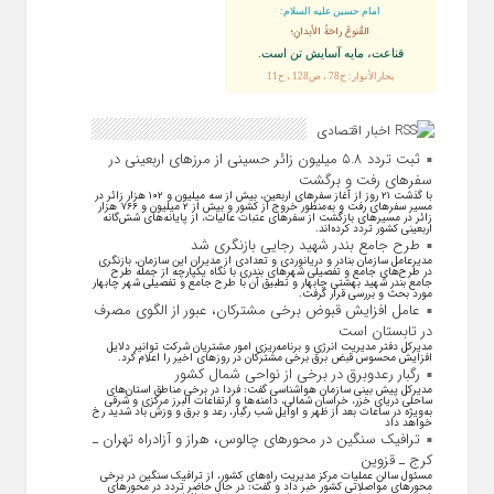
امام حسین علیه السلام:
القُنوعُ راحَةُ الأبدانِ؛
قناعت، مايه آسايش تن است.
بحارالأنوار: ج78 ، ص128 ، ح11
اخبار اقتصادی
ثبت تردد ۵.۸ میلیون زائر حسینی از مرزهای اربعینی در
سفرهای رفت و برگشت
با گذشت ۲۱ روز از آغاز سفرهای اربعین، بیش از سه میلیون و ۱۰۲ هزار زائر در
مسیر سفرهای رفت و به‌منظور خروج از کشور و بیش از ۲ میلیون و ۷۶۶ هزار
زائر در مسیرهای بازگشت از سفرهای عتبات عالیات، از پایانه‌های شش‌گانه
اربعینی کشور تردد کرده‌اند.
طرح جامع بندر شهید رجایی بازنگری شد
مدیرعامل سازمان بنادر و دریانوردی و تعدادی از مدیران این سازمان، بازنگری
در طرح‌های جامع و تفصیلی شهر‌های بندری با نگاه یکپارچه از جمله طرح
جامع بندر شهید بهشتی چابهار و تطبیق آن با طرح جامع و تفصیلی شهر چابهار
مورد بحث و بررسی قرار گرفت.
عامل افزایش قبوض برخی مشترکان، عبور از الگوی مصرف
در تابستان است
مدیرکل دفتر مدیریت انرژی و برنامه‌ریزی امور مشتریان شرکت توانیر دلایل
افزایش محسوس قبض برق برخی مشترکان در روزهای اخیر را اعلام کرد.
رگبار رعدوبرق در برخی از نواحی شمال کشور
مدیرکل پیش بینی سازمان هواشناسی گفت: فردا در برخی مناطق استان‌های
ساحلی دریای خزر، خراسان شمالی، دامنه‌ها و ارتفاعات البرز مرکزی و شرقی
به‌ویژه در ساعات بعد از ظهر و اوایل شب رگبار، رعد و برق و وزش باد شدید رخ
خواهد داد
ترافیک سنگین در محورهای چالوس، هراز و آزادراه تهران ـ
کرج ـ قزوین
مسئول سالن عملیات مرکز مدیریت راه‌های کشور، از ترافیک سنگین در برخی
محورهای مواصلاتی کشور خبر داد و گفت: در حال حاضر تردد در محورهای