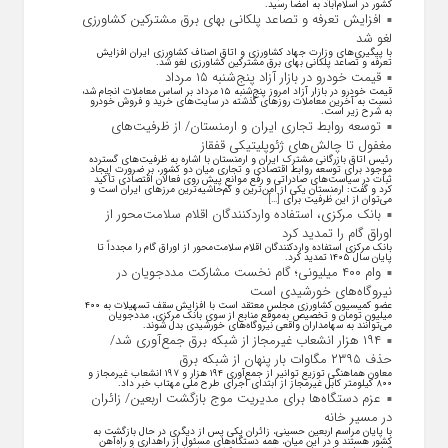
کشور در اسلام‌آباد به امضا رسید.
افزایش تعرفه و تصاعد پلکانی بهای برق مشترکین کشاورزی
لغو شد
با پیگیری‌های وزارت جهاد کشاورزی و اتاق اصناف کشاورزی ایران افزایش
تعرفه و تصاعد پلکانی بهای برق مشترکین کشاورزی لغو شد.
قیمت خودرو در بازار آزاد پنج‌شنبه ۱۵ مرداد
قیمت خودرو در بازار آزاد امروز پنج‌شنبه ۱۵ مرداد بر اساس معاملات انجام شده
نسبت به آخرین معاملات روز‌های گذشته در سایت‌های خرید و فروش خودرو
به شرح زیر است.
توسعه روابط تجاری ایران و ارمنستان/ از ظرفیت‌های
مغفول تا چالش‌های ژئوپلیتیکی قفقاز
رئیس اتاق بازرگانی مشترک ایران و ارمنستان با اشاره به ظرفیت‌های گسترده
موجود برای توسعه روابط اقتصادی و تجاری میان دو کشور، بر ضرورت ایجاد
ثبات در سیاست‌های صادراتی و رفع موانع پیش روی فعالان اقتصادی تأکید
کرد و گفت: ارمنستان یکی از امن‌ترین و کم‌حاشیه‌ترین مرز‌های ایران است و
می‌توان از این ظرفیت برای […]
بانک مرکزی، استفاده واردکنندگان اقلام سلامت‌محور از
اوراق گام را تمدید کرد
بانک مرکزی استفاده واردکنندگان اقلام سلامت‌محور از اوراق گام را مجدداً تا
پایان سال ۱۴۰۵ تمدید کرد.
وام ۴۰۰ میلیونی؛ گام نخست مشارکت مددجویان در
نیروگاه‌های خورشیدی است
عضو کمیسیون کشاورزی مجلس معتقد است با افزایش سقف تسهیلات به ۴۰۰
میلیون تومان و تخصیص به‌موقع منابع از سوی بانک مرکزی، مددجویان
می‌توانند به سهامداران واقعی نیروگاه‌های خورشیدی بدل شوند.
۱۹۴ هزار انشعاب غیرمجاز از شبکه برق جمع‌آوری شد/
حذف ۲۳۹۵ مگاوات بار پنهان از شبکه برق
معاون هماهنگی توزیع توانیر از جمع‌آوری ۱۹۴ هزار و ۱۹۷ انشعاب غیرمجاز و
۸۰۰ کیلومتر کابل غیرمجاز از ابتدای اجرای طرح ملی مهتاب خبر داد.
عزم دستگاه‌ها برای مدیریت موج بازگشت اربعین/ زائران
در مسیر خانه
با پایان مراسم اربعین حسینی، زائران یکی پس از دیگری در حال بازگشت به
کشور هستند و در این میان، همه دستگاه‌های مسئول از راهداری و راه‌آهن