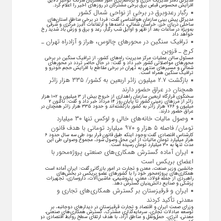
مدیرکل دفتر مدیریت انرژی و برنامه‌ریزی امور مشتریان شرکت توانیر دلایل
افزایش محسوس قبض برق برخی مشترکان در روزهای اخیر را اعلام کرد.
رگبار رعدوبرق در برخی از نواحی شمال کشور
مدیرکل پیش بینی سازمان هواشناسی گفت: فردا در برخی مناطق استان‌های
ساحلی دریای خزر، خراسان شمالی، دامنه‌ها و ارتفاعات البرز مرکزی و شرقی
به‌ویژه در ساعات بعد از ظهر و اوایل شب رگبار، رعد و برق و وزش باد شدید رخ
خواهد داد
ترافیک سنگین در محورهای چالوس، هراز و آزادراه تهران ـ
کرج ـ قزوین
مسئول سالن عملیات مرکز مدیریت راه‌های کشور، از ترافیک سنگین در برخی
محورهای مواصلاتی کشور خبر داد و گفت: در حال حاضر تردد در محورهای
شمالی و مسیرهای منتهی به تهران در برخی مقاطع با افزایش حجم خودرو و
ترافیک سنگین همراه است.
بازگشت ۲.۷ میلیون زائر اربعین به کشور/ ۳۳۵ هزار زائر
همچنان در عراق حضور دارند
سخنگوی قرارگاه اربعین سازمان راهداری از خروج بیش از ۳ میلیون و ۱۰۲ هزار
زائر از مرز‌های زمینی کشور تا پایان روز ۱۴ مرداد خبر داد و گفت: تاکنون ۲
میلیون و ۷۶۶ هزار زائر به کشور بازگشته‌اند و حدود ۳۳۵ هزار زائر همچنان در
عراق حضور دارند.
وصول مالیات خانه‌های خالی و لوکس تنها ۳۰ میلیارد
تومان/ فاصله ۵ هزار و ۹۷۰ میلیارد تومانی با هدف قانون
کارشناس اقتصادی گفت:وجود اینکه طبق قانون قرار بود طی سه سال حدود ۶
هزار میلیارد تومان مالیات از این محل وصول شود، مجموع وصولی طی این
مدت تنها به ۳۰ میلیارد تومان رسیده است.
ایران آماده گسترش همکاری‌های صنعتی پروژه‌محور با
اعضای بریکس است
جانشین وزیر صنعت، معدن و تجارت در امور بازرگانی گفت: ایران آماده است
همکاری‌های پروژه‌محور خود را با کشور‌های عضو بریکس در بخش‌های
راهبردی از جمله فولاد، معدن، پتروشیمی، ماشین‌آلات، داروسازی، تجهیزات
پزشکی و صنایع دانش‌بنیان گسترش دهد.
ایران و قرقیزستان بر گسترش همکاری‌های تجاری و
معدنی تأکید کردند
وزرای صمت ایران و اقتصاد و تجارت قرقیزستان در دیدار‌های دوجانبه، بر
توسعه مبادلات تجاری، سرمایه‌گذاری مشترک، گسترش همکاری‌های صنعتی،
معدنی، انرژی، حمل‌ونقل و مناطق آزاد، با هدف ارتقای سطح روابط اقتصادی دو