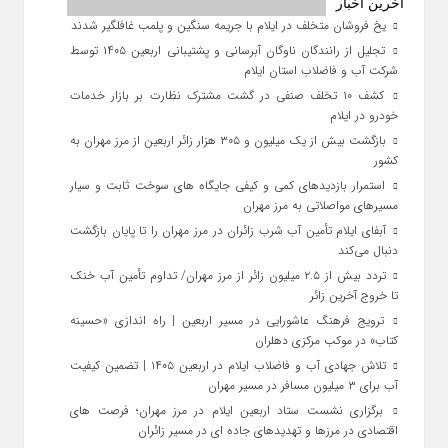
آخرین اخبار
یخ‌ فروشان متخلف در ایلام با جریمه سنگین و پلمب غافلگیر شدند
تجلیل از رانندگان ناوگان آبرسانی و پشتیبانی اربعین ۱۴۰۵ توسط
شرکت آب و فاضلاب استان ایلام
کشف ۱۰ تخلف صنفی در گشت مشترک نظارت بر بازار خدمات
خودرو در ایلام
بازگشت بیش از یک میلیون و ۳۰۵ هزار زائر اربعین از مرز مهران به
کشور
استمرار بازدیدهای کمی و کیفی جایگاه‌ های سوخت ثابت و سیار
مسیرهای مواصلاتی به مرز مهران
آبفای ایلام تأمین آب شرب زائران در مرز مهران را تا پایان بازگشت
دنبال می‌کند
تردد بیش از ۲.۵ میلیون زائر از مرز مهران/ تداوم تأمین آب خنک
تا خروج آخرین زائر
ترویج فرهنگ عاشورایی در مسیر اربعین | راه‌ اندازی «حسینه
کتاب» در موکب مرکزی دهلران
تلاش جهادی آب و فاضلاب ایلام در اربعین ۱۴۰۵ | تضمین کیفیت
آب برای ۳ میلیون مسافر در مسیر مهران
برگزاری نشست ستاد اربعین ایلام در مرز مهران؛ فرصت‌ های
اقتصادی در مرزها و تهدیدهای جاده‌ ای در مسیر زائران