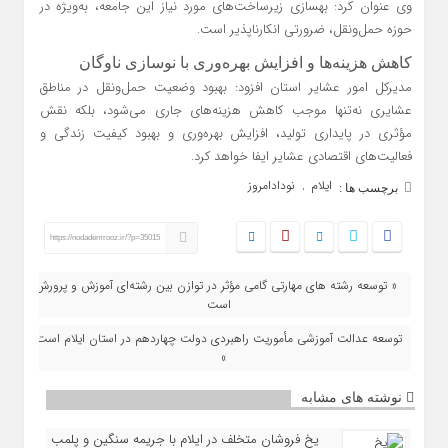
وی عنوان کرد: بهسازی زیرساخت‌های مورد نیاز این جامعه، به‌ویژه در
حوزه حمل‌ونقل، ضرورتی انکارناپذیر است.
کاهش هزینه‌ها و افزایش بهره‌وری با نوسازی ناوگان
مدیرکل امور عشایر استان افزود: بهبود وضعیت حمل‌ونقل در مناطق
عشایری نه‌تنها موجب کاهش هزینه‌های جاری می‌شود، بلکه نقش
مؤثری در پایداری تولید، افزایش بهره‌وری و بهبود کیفیت زندگی و
فعالیت‌های اقتصادی عشایر ایفا خواهد کرد.
ایلام
نودادامروز
,
برچسب ها :
https://nodademrooz.ir/?p=35015
« توسعه رشته‌ های مهارتی گامی مؤثر در توازن بین‌ رشته‌ای آموزش و پرورش
است
توسعه عدالت آموزشی مأموریت راهبردی دولت چهاردهم در استان ایلام است
»
نوشته های مشابه
یخ‌ فروشان متخلف در ایلام با جریمه سنگین و پلمب