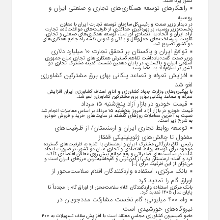
کشور پرداختند.
راهکارهای توسعه همکاری‌های تجاری و صنعتی ایران و
روسیه
در دیدار وزیر صمت و رئیس‌کل سازمان توسعه تجارت ایران با معاون
نخست‌وزیر روسیه، بر بهره‌گیری حداکثری از ظرفیت‌های موافقت‌نامه تجارت
آزاد ایران و اتحادیه اقتصادی اوراسیا، توسعه همکاری‌های صنعتی و تجاری،
تقویت زیرساخت‌های حمل‌ونقل و بانکی و تدوین نقشه راه جامع همکاری‌های
دو کشور تصریح شد.
توافق ایران و پاکستان بر تحقق تجارت ۱۰ میلیارد دلاری
وزیر صمت گفت:یادداشت تفاهم گسترش همکاری‌های تجاری میان جمهوری
اسلامی ایران و پاکستان، در پایان دهمین نشست کمیته مشترک تجاری دو
کشور در اسلام‌آباد به امضا رسید.
افزایش تعرفه و تصاعد پلکانی بهای برق مشترکین کشاورزی
لغو شد
با پیگیری‌های وزارت جهاد کشاورزی و اتاق اصناف کشاورزی ایران افزایش
تعرفه و تصاعد پلکانی بهای برق مشترکین کشاورزی لغو شد.
قیمت خودرو در بازار آزاد پنج‌شنبه ۱۵ مرداد
قیمت خودرو در بازار آزاد امروز پنج‌شنبه ۱۵ مرداد بر اساس معاملات انجام شده
نسبت به آخرین معاملات روز‌های گذشته در سایت‌های خرید و فروش خودرو
به شرح زیر است.
توسعه روابط تجاری ایران و ارمنستان/ از ظرفیت‌های
مغفول تا چالش‌های ژئوپلیتیکی قفقاز
رئیس اتاق بازرگانی مشترک ایران و ارمنستان با اشاره به ظرفیت‌های گسترده
موجود برای توسعه روابط اقتصادی و تجاری میان دو کشور، بر ضرورت ایجاد
ثبات در سیاست‌های صادراتی و رفع موانع پیش روی فعالان اقتصادی تأکید
کرد و گفت: ارمنستان یکی از امن‌ترین و کم‌حاشیه‌ترین مرز‌های ایران است و
می‌توان از این ظرفیت برای […]
بانک مرکزی، استفاده واردکنندگان اقلام سلامت‌محور از
اوراق گام را تمدید کرد
بانک مرکزی استفاده واردکنندگان اقلام سلامت‌محور از اوراق گام را مجدداً تا
پایان سال ۱۴۰۵ تمدید کرد.
وام ۴۰۰ میلیونی؛ گام نخست مشارکت مددجویان در
نیروگاه‌های خورشیدی است
عضو کمیسیون کشاورزی مجلس معتقد است با افزایش سقف تسهیلات به ۴۰۰