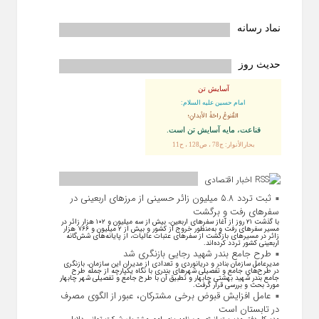
نماد رسانه
حدیث روز
آسایش تن
امام حسین علیه السلام:
القُنوعُ راحَةُ الأبدانِ؛
قناعت، مايه آسايش تن است.
بحارالأنوار: ج78 ، ص128 ، ح11
اخبار اقتصادی
ثبت تردد ۵.۸ میلیون زائر حسینی از مرزهای اربعینی در
سفرهای رفت و برگشت
با گذشت ۲۱ روز از آغاز سفرهای اربعین، بیش از سه میلیون و ۱۰۲ هزار زائر در
مسیر سفرهای رفت و به‌منظور خروج از کشور و بیش از ۲ میلیون و ۷۶۶ هزار
زائر در مسیرهای بازگشت از سفرهای عتبات عالیات، از پایانه‌های شش‌گانه
اربعینی کشور تردد کرده‌اند.
طرح جامع بندر شهید رجایی بازنگری شد
مدیرعامل سازمان بنادر و دریانوردی و تعدادی از مدیران این سازمان، بازنگری
در طرح‌های جامع و تفصیلی شهر‌های بندری با نگاه یکپارچه از جمله طرح
جامع بندر شهید بهشتی چابهار و تطبیق آن با طرح جامع و تفصیلی شهر چابهار
مورد بحث و بررسی قرار گرفت.
عامل افزایش قبوض برخی مشترکان، عبور از الگوی مصرف
در تابستان است