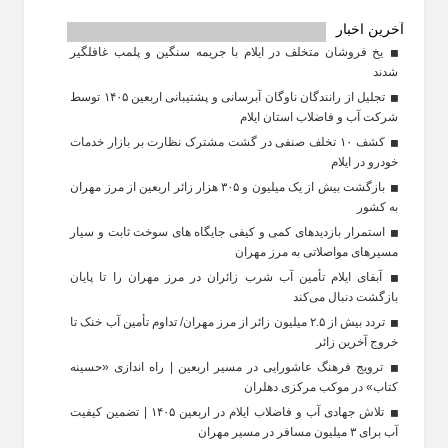
آخرین اخبار
یخ‌ فروشان متخلف در ایلام با جریمه سنگین و پلمب غافلگیر
شدند
تجلیل از رانندگان ناوگان آبرسانی و پشتیبانی اربعین ۱۴۰۵ توسط
شرکت آب و فاضلاب استان ایلام
کشف ۱۰ تخلف صنفی در گشت مشترک نظارت بر بازار خدمات
خودرو در ایلام
بازگشت بیش از یک میلیون و ۳۰۵ هزار زائر اربعین از مرز مهران
به کشور
استمرار بازدیدهای کمی و کیفی جایگاه‌ های سوخت ثابت و سیار
مسیرهای مواصلاتی به مرز مهران
آبفای ایلام تأمین آب شرب زائران در مرز مهران را تا پایان
بازگشت دنبال می‌کند
تردد بیش از ۲.۵ میلیون زائر از مرز مهران/ تداوم تأمین آب خنک تا
خروج آخرین زائر
ترویج فرهنگ عاشورایی در مسیر اربعین | راه‌ اندازی «حسینه
کتاب» در موکب مرکزی دهلران
تلاش جهادی آب و فاضلاب ایلام در اربعین ۱۴۰۵ | تضمین کیفیت
آب برای ۳ میلیون مسافر در مسیر مهران