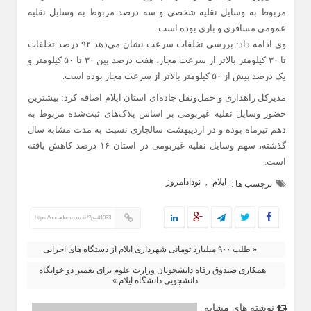
مربوط به وسایل نقلیه شخصی و سه درصد مربوط به وسایل نقلیه
عمومی مسافری و باری بوده است.
وی ادامه داد: بررسی تخلفات سرعت نشان می‌دهد ۹۲ درصد تخلفات
تا ۳۰ کیلومتر بالاتر از سرعت مجاز، هفت درصد بین ۳۰ تا ۵۰ کیلومتر و
یک درصد بیش از ۵۰ کیلومتر بالاتر از سرعت مجاز بوده است.
مدیرکل راهداری و حمل‌ونقل جاده‌ای استان ایلام اضافه کرد: بیشترین
حضور وسایل نقلیه غیربومی بر اساس پلاک‌های ثبت‌شده مربوط به
دهم تیرماه بوده و در اردیبهشت‌ سالجاری نسبت به مدت مشابه سال
گذشته، سهم وسایل نقلیه غیربومی در استان ۱۶ درصد کاهش یافته
است.
ایلام
نودادامروز
,
برچسب ها :
https://nodademrooz.ir/?p=41073
« طلب ۹۰۰ میلیارد تومانی شهرداری ایلام از دستگاه‌ های اجرایی
همکاری صندوق رفاه دانشجویان وزارت علوم برای تعمیر دو خوابگاه
دانشجویی دانشگاه ایلام »
نوشته های مشابه