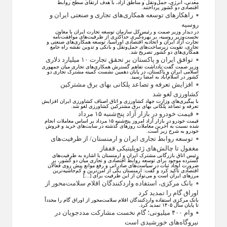
معدنی، انرژی، حمل‌ونقل و مناطق آزاد، با هدف ارتقای سطح روابط
اقتصادی دو کشور پرداختند.
راهکارهای توسعه همکاری‌های تجاری و صنعتی ایران و
روسیه
در دیدار وزیر صمت و رئیس‌کل سازمان توسعه تجارت ایران با معاون
نخست‌وزیر روسیه، بر بهره‌گیری حداکثری از ظرفیت‌های موافقت‌نامه
تجارت آزاد ایران و اتحادیه اقتصادی اوراسیا، توسعه همکاری‌های صنعتی و
تجاری، تقویت زیرساخت‌های حمل‌ونقل و بانکی و تدوین نقشه راه جامع
همکاری‌های دو کشور تصریح شد.
توافق ایران و پاکستان بر تحقق تجارت ۱۰ میلیارد دلاری
وزیر صمت گفت:یادداشت تفاهم گسترش همکاری‌های تجاری میان جمهوری
اسلامی ایران و پاکستان، در پایان دهمین نشست کمیته مشترک تجاری دو
کشور در اسلام‌آباد به امضا رسید.
افزایش تعرفه و تصاعد پلکانی بهای برق مشترکین
کشاورزی لغو شد
با پیگیری‌های وزارت جهاد کشاورزی و اتاق اصناف کشاورزی ایران افزایش
تعرفه و تصاعد پلکانی بهای برق مشترکین کشاورزی لغو شد.
قیمت خودرو در بازار آزاد پنج‌شنبه ۱۵ مرداد
قیمت خودرو در بازار آزاد امروز پنج‌شنبه ۱۵ مرداد بر اساس معاملات انجام
شده نسبت به آخرین معاملات روز‌های گذشته در سایت‌های خرید و فروش
خودرو به شرح زیر است.
توسعه روابط تجاری ایران و ارمنستان/ از ظرفیت‌های
مغفول تا چالش‌های ژئوپلیتیکی قفقاز
رئیس اتاق بازرگانی مشترک ایران و ارمنستان با اشاره به ظرفیت‌های
گسترده موجود برای توسعه روابط اقتصادی و تجاری میان دو کشور، بر
ضرورت ایجاد ثبات در سیاست‌های صادراتی و رفع موانع پیش روی فعالان
اقتصادی تأکید کرد و گفت: ارمنستان یکی از امن‌ترین و کم‌حاشیه‌ترین
مرز‌های ایران است و می‌توان از این ظرفیت برای […]
بانک مرکزی، استفاده واردکنندگان اقلام سلامت‌محور از
اوراق گام را تمدید کرد
بانک مرکزی استفاده واردکنندگان اقلام سلامت‌محور از اوراق گام را مجدداً
تا پایان سال ۱۴۰۵ تمدید کرد.
وام ۴۰۰ میلیونی؛ گام نخست مشارکت مددجویان در
نیروگاه‌های خورشیدی است