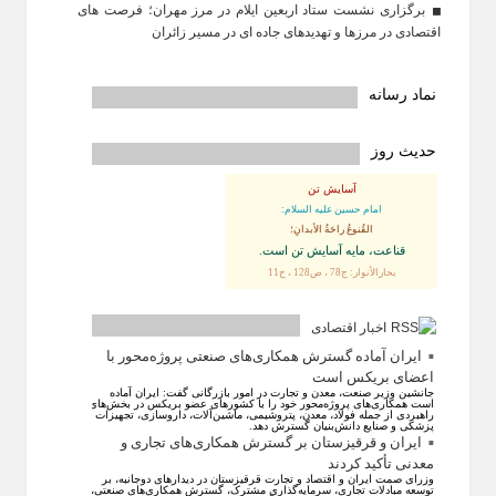
برگزاری نشست ستاد اربعین ایلام در مرز مهران؛ فرصت‌ های
اقتصادی در مرزها و تهدیدهای جاده‌ ای در مسیر زائران
نماد رسانه
حدیث روز
آسایش تن
امام حسین علیه السلام:
القُنوعُ راحَةُ الأبدانِ؛
قناعت، مايه آسايش تن است.
بحارالأنوار: ج78 ، ص128 ، ح11
اخبار اقتصادی
ایران آماده گسترش همکاری‌های صنعتی پروژه‌محور با
اعضای بریکس است
جانشین وزیر صنعت، معدن و تجارت در امور بازرگانی گفت: ایران آماده
است همکاری‌های پروژه‌محور خود را با کشور‌های عضو بریکس در بخش‌های
راهبردی از جمله فولاد، معدن، پتروشیمی، ماشین‌آلات، داروسازی، تجهیزات
پزشکی و صنایع دانش‌بنیان گسترش دهد.
ایران و قرقیزستان بر گسترش همکاری‌های تجاری و
معدنی تأکید کردند
وزرای صمت ایران و اقتصاد و تجارت قرقیزستان در دیدار‌های دوجانبه، بر
توسعه مبادلات تجاری، سرمایه‌گذاری مشترک، گسترش همکاری‌های صنعتی،