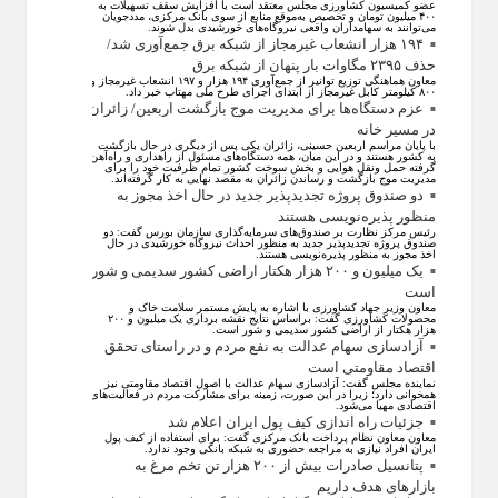
عضو کمیسیون کشاورزی مجلس معتقد است با افزایش سقف تسهیلات به
۴۰۰ میلیون تومان و تخصیص به‌موقع منابع از سوی بانک مرکزی، مددجویان
می‌توانند به سهامداران واقعی نیروگاه‌های خورشیدی بدل شوند.
۱۹۴ هزار انشعاب غیرمجاز از شبکه برق جمع‌آوری شد/
حذف ۲۳۹۵ مگاوات بار پنهان از شبکه برق
معاون هماهنگی توزیع توانیر از جمع‌آوری ۱۹۴ هزار و ۱۹۷ انشعاب غیرمجاز و
۸۰۰ کیلومتر کابل غیرمجاز از ابتدای اجرای طرح ملی مهتاب خبر داد.
عزم دستگاه‌ها برای مدیریت موج بازگشت اربعین/ زائران
در مسیر خانه
با پایان مراسم اربعین حسینی، زائران یکی پس از دیگری در حال بازگشت
به کشور هستند و در این میان، همه دستگاه‌های مسئول از راهداری و راه‌آهن
گرفته حمل ونقل هوایی و بخش سوخت کشور تمام ظرفیت خود را برای
مدیریت موج بازگشت و رساندن زائران به مقصد نهایی به کار گرفته‌اند.
دو صندوق پروژه تجدیدپذیر جدید در حال اخذ مجوز به
منظور پذیره‌نویسی هستند
رئیس مرکز نظارت بر صندوق‌های سرمایه‌گذاری سازمان بورس گفت: دو
صندوق پروژه تجدیدپذیر جدید به منظور احداث نیروگاه خورشیدی در حال
اخذ مجوز به منظور پذیره‌نویسی هستند.
یک میلیون و ۲۰۰ هزار هکتار اراضی کشور سدیمی و شور
است
معاون وزیر جهاد کشاورزی با اشاره به پایش مستمر سلامت خاک و
محصولات کشاورزی گفت: براساس نتایج نقشه برداری یک میلیون و ۲۰۰
هزار هکتار از اراضی کشور سدیمی و شور است.
آزادسازی سهام عدالت به نفع مردم و در راستای تحقق
اقتصاد مقاومتی است
نماینده مجلس گفت: آزادسازی سهام عدالت با اصول اقتصاد مقاومتی نیز
همخوانی دارد؛ زیرا در این صورت، زمینه برای مشارکت مردم در فعالیت‌های
اقتصادی مهیا می‌شود.
جزئیات راه اندازی کیف پول ایران اعلام شد
معاون معاون نظام پرداخت بانک مرکزی گفت: برای استفاده از کیف پول
ایران افراد نیازی به مراجعه حضوری به شبکه بانکی وجود ندارد.
پتانسیل صادرات بیش از ۲۰۰ هزار تن تخم مرغ به
بازار‌های هدف داریم