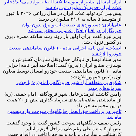
ایران امسال بیشتر از متوسط ۵ ساله غله تولید می‌کند/ذخایر
غلات ایران حدود یک میلیون تن زیاد شد
پیش‌بینی کرد تولید غلات ایران در سال زراعی ۲۰۲۶ با عبور
از متوسط ۵ ساله به ۲۱.۶ میلیون تن برسد.
علی‌آبادی: دستاورد‌های صنعت آب و برق بدون توان
خبرنگاران در اقناع افکار عمومی محقق نمی‌شد
وزیر نیرو گفت: برای اولین بار روند رشد سالانه مصرف برق
در کشور نزولی شد.
اصلاحیه آیین نامه اجرایی ماده ۱۰ قانون ساماندهی صنعت
خودرو ابلاغ شد
مدیر ستاد نوسازی ناوگان حمل‌ونقل سازمان گسترش و
نوسازی صنایع ایران (ایدرو) گفت: اصلاحیه آیین نامه اجرایی
ماده ۱۰ قانون ساماندهی صنعت خودرو امسال توسط معاون
اول رئیس جمهور ابلاغ شد.
شکوفایی منطقه آزاد شهر فرودگاهی امام(ره) با جذب
سرمایه‌های جدید
رامین کاشف اذرمدیرعامل شهر فرودگاهی امام خمینی (ره)
از آماده‌شدن تفاهم‌نامه‌های سرمایه‌گذاری بیش از ۲۰ همت
در این مجموعه خبر داد.
تاخیر در پرداخت حق العمل جایگاههای سوخت وارد پنجمین
ماه شد
رئیس صنف جایگاههای سوخت کشور گفت: با وجود گذشت
بیش از ۵ ماه و علی رغم طی مراحل لازم و آنالیز
کارشناسی، سازمان برنامه و بودجه با تاخیر در اقدام جهت