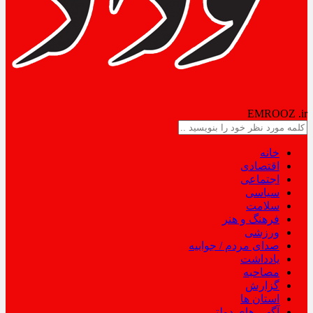
NODAD
EMROOZ
.ir
خانه
اقتصادی
اجتماعی
سیاسی
سلامت
فرهنگ و هنر
ورزشی
صدای مردم / جوابیه
یادداشت
مصاحبه
گزارش
استان ها
آگهی های دولتی