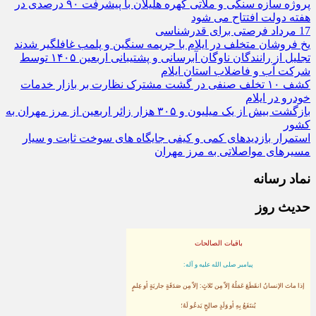
پروژه سازه سنگی و ملاتی کهره هلیلان با پیشرفت ۹۰ درصدی در
هفته دولت افتتاح می شود
17 مرداد فرصتی برای قدرشناسی
یخ‌ فروشان متخلف در ایلام با جریمه سنگین و پلمب غافلگیر شدند
تجلیل از رانندگان ناوگان آبرسانی و پشتیبانی اربعین ۱۴۰۵ توسط
شرکت آب و فاضلاب استان ایلام
کشف ۱۰ تخلف صنفی در گشت مشترک نظارت بر بازار خدمات
خودرو در ایلام
بازگشت بیش از یک میلیون و ۳۰۵ هزار زائر اربعین از مرز مهران به
کشور
استمرار بازدیدهای کمی و کیفی جایگاه‌ های سوخت ثابت و سیار
مسیرهای مواصلاتی به مرز مهران
نماد رسانه
حدیث روز
باقیات الصالحات
پيامبر صلى‏ الله‏ عليه ‏و‏ آله:
إذا ماتَ الإنسانُ انقَطَعَ عَمَلُهُ إلاّ مِن ثَلاثٍ: إلاّ مِن صَدَقَةٍ جاريَةٍ أو عِلمٍ
يُنتَفَعُ بِهِ أو وَلَدٍ صالِحٍ يَدعُو لَهُ؛