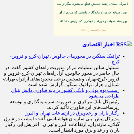
با مرگ انسان، رشته عملش قطع مى‌شود، مگر از سه
چيز: صدقه جارى (و ماندگار)، دانشى كه مردم از آن
بهره‏‌مند شوند، و فرزند نيكوكارى كه برايش دعا كند.
ميزان الحكمه، ح 14287
اخبار اقتصادی
ترافیک سنگین در محورهای چالوس، تهران-کرج و قزوین-
کرج
مسئول سالن عملیات مرکز مدیریت راه‌های کشور گفت: در
حال حاضر در محور چالوس، آزادراه‌های تهران-کرج-قزوین و
قزوین-کرج-تهران و همچنین برخی محدوده‌های آزادراه تهران-
شمال و هراز، ترافیک سنگین گزارش شده است.
زیست بوم پولی و بانکی کشور بر پایه فناوری دانش بنیان
طراحی می‌شود
رئیس‌کل بانک مرکزی بر ضرورت سرمایه‌گذاری و توسعه
زیرساخت‌های این فناوری تأکید کردند.
رگبار باران و رعدوبرق در ارتفاعات تهران و البرز
مدیرکل پیش بینی سازمان هواشناسی گفت: امشب در شرق
گیلان، مازندران، ارتفاعات البرز و تهران، افزایش ابر، رگبار
باران و رعد و برق مورد انتظار است.