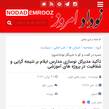
NODAD
EMROOZ
.ir
کد شما در این بخش
گروه :
مصاحبه
/
استان ها
/
خبر اصلی
/
سیاست
حمره در گفت و گو با خبرنگار نودادامروز؛
تأکید مدیرکل نوسازی مدارس ایلام بر نتیجه‌ گرایی و
شفافیت در پروژه‌ های آموزشی
نویسنده :
مریم بالوی فیلی
30 ژوئن 2026
کد خبر 41916
بدون نظر
ایمیل
پرینت
سایز متن
/