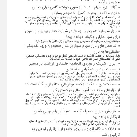
به شرح زیر است.
آزادسازی سهام عدالت از سوی دولت، گامی برای تحقق
حقوق مالکانه مردم و تکمیل خصوصی‌سازی
نماینده مجلس گفت: تا زمانی که سهامداران امکان مدیریت و تصمیم‌گیری درباره
دارایی خود را نداشته باشند، اهداف این طرح به طور کامل محقق نخواهد شد و
آزادسازی سهام عدالت باید با هدف واگذاری اختیار واقعی به مردم در دستور کار
قرار گیرد.
بازار سرمایه همچنان ارزنده/ در شرایط فعلی بهترین پرتفوی
برای سهامداران چگونه خواهد بود؟
کارشناس بازار سرمایه در خصوص روند حرکتی بازار نکاتی را مطرح کرد.
شاخص‌های بازار سهام سوار بر مدار صعودی/ ورود نقدینگی
حقیقی‌ها به بازار
بازار سرمایه در هفته گذشته با ثبت بازدهی قابل توجه و ورود نقدینگی حقیقی،
یکی از هفته‌های سبز معاملاتی خود را پشت سر گذاشت.
ایران، شریک راهبردی اتحادیه اقتصادی اوراسیا در مسیر
توسعه تجارت و همگرایی منطقه‌ای
وزیر صمت با قرائت پیام معاون اول رئیس‌جمهور در دومین نشست شورای
بین‌دولتی اتحادیه اقتصادی اوراسیا، بر عزم ایران برای تعمیق همکاری‌های
اقتصادی با کشورهای عضو این اتحادیه تأکید کرد.
حمایت‌های سه‌گانه از کسب‌وکارهای متاثر از جنگ/ استفاده
از ابزارهای مختلف تأمین مالی در دستور کار
معاون سیاست‌گذاری اقتصادی وزیر اقتصاد با تشریح برنامه‌های وزارت اقتصاد
برای حمایت از کسب‌وکار‌های متاثر از جنگ، گفت: در دبیرخانه حمایت از
کسب‌وکار‌های متاثر از جنگ، سه گروه اقدام شامل تأمین مالی مستقیم، تسهیل
استفاده از ابزار‌های تأمین مالی و حمایت‌های مالیاتی و گمرکی در حال پیگیری
است.
افزایش میزان مصرف آب مستقیماً بر رقم نهایی قبض
اثرگذار خواهد بود
در پی طرح برخی پرسش‌ها درباره افزایش رقم قبوض آب در تابستان امسال،
شرکت آب و فاضلاب کشور اطلاعیه ای صادر کرد.
۷۳۸۰ دستگاه اتوبوس برای جابه‌جایی زائران اربعین به
کارگیری شد