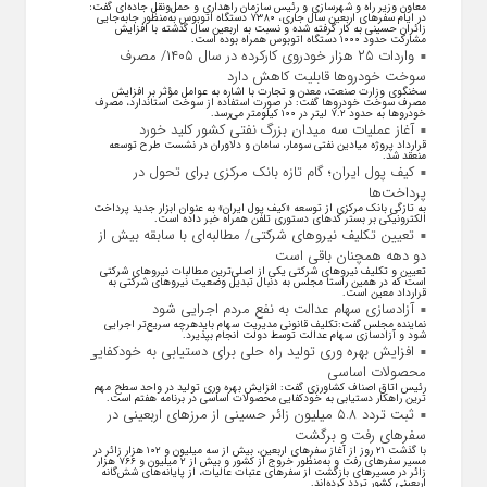
معاون وزیر راه و شهرسازی و رئیس سازمان راهداری و حمل‌ونقل جاده‌ای گفت:
در ایام سفرهای اربعین سال جاری، ۷۳۸۰ دستگاه اتوبوس به‌منظور جابه‌جایی
زائران حسینی به‌ کار گرفته شده و نسبت به اربعین سال گذشته با افزایش
مشارکت حدود ۱۰۰۰ دستگاه اتوبوس همراه بوده است.
واردات ۲۵ هزار خودروی کارکرده در سال ۱۴۰۵/ مصرف
سوخت خودرو‌ها قابلیت کاهش دارد
سخنگوی وزارت صنعت، معدن و تجارت با اشاره به عوامل مؤثر بر افزایش
مصرف سوخت خودرو‌ها گفت: در صورت استفاده از سوخت استاندارد، مصرف
خودرو‌ها به حدود ۷.۲ لیتر در ۱۰۰ کیلومتر می‌رسد.
آغاز عملیات سه میدان بزرگ نفتی کشور کلید خورد
قرارداد پروژه میادین نفتی سومار، سامان و دلاوران در نشست طرح توسعه
منعقد شد.
کیف پول ایران؛ گام تازه بانک مرکزی برای تحول در
پرداخت‌ها
به تازگی بانک مرکزی از توسعه «کیف پول ایران» به عنوان ابزار جدید پرداخت
الکترونیکی بر بستر کد‌های دستوری تلفن همراه خبر داده است.
تعیین تکلیف نیروهای شرکتی/ مطالبه‌ای با سابقه بیش از
دو دهه همچنان باقی است
تعیین و تکلیف نیرو‌های شرکتی یکی از اصلی‌ترین مطالبات نیرو‌های شرکتی
است که در همین راستا مجلس به دنبال تبدیل وضعیت نیرو‌های شرکتی به
قرارداد معین است.
آزادسازی سهام عدالت به نفع مردم اجرایی شود
نماینده مجلس گفت:تکلیف قانونی مدیریت سهام بایدهرچه سریع‌تر اجرایی
شود و آزادسازی سهام عدالت توسط دولت انجام بپذیرد.
افزایش بهره وری تولید راه حلی برای دستیابی به خودکفایی
محصولات اساسی
رئیس اتاق اصناف کشاورزی گفت: افزایش بهره وری تولید در واحد سطح مهم
ترین راهکار دستیابی به خودکفایی محصولات اساسی در برنامه هفتم است.
ثبت تردد ۵.۸ میلیون زائر حسینی از مرزهای اربعینی در
سفرهای رفت و برگشت
با گذشت ۲۱ روز از آغاز سفرهای اربعین، بیش از سه میلیون و ۱۰۲ هزار زائر در
مسیر سفرهای رفت و به‌منظور خروج از کشور و بیش از ۲ میلیون و ۷۶۶ هزار
زائر در مسیرهای بازگشت از سفرهای عتبات عالیات، از پایانه‌های شش‌گانه
اربعینی کشور تردد کرده‌اند.