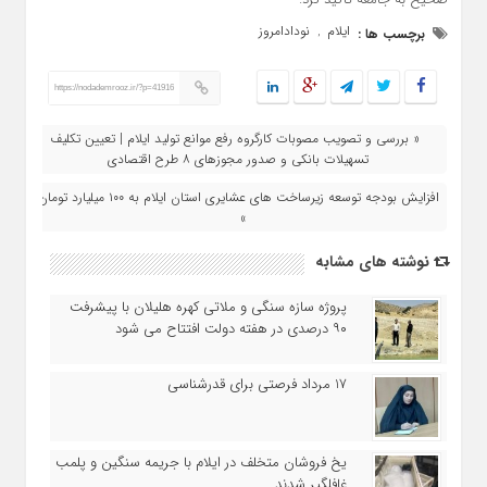
ایلام
نودادامروز
برچسب ها :
,
https://nodademrooz.ir/?p=41916
« بررسی و تصویب مصوبات کارگروه رفع موانع تولید ایلام | تعیین تکلیف
تسهیلات بانکی و صدور مجوزهای ۸ طرح اقتصادی
افزایش بودجه توسعه زیرساخت‌ های عشایری استان ایلام به ۱۰۰ میلیارد تومان
»
نوشته های مشابه
پروژه سازه سنگی و ملاتی کهره هلیلان با پیشرفت
۹۰ درصدی در هفته دولت افتتاح می شود
17 مرداد فرصتی برای قدرشناسی
یخ‌ فروشان متخلف در ایلام با جریمه سنگین و پلمب
غافلگیر شدند