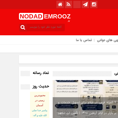
NODAD
EMROOZ
.ir
هی های دولتی
تماس با ما
امروز : سه‌شنبه / ۱۳ مرداد / ۱۴۰۵
نماد رسانه
فی
حدیث روز
محبوبترین
زمینی در
استقرار ۹ کمیته فرعی در ایلام برای تسهیل خدمات و
آسمان
پيامبر خدا صلى
نظارت بر بازار در ایام اربعین ۱۴۰۵ | تأمین ارز، تجهیز
الله عليه و آله: