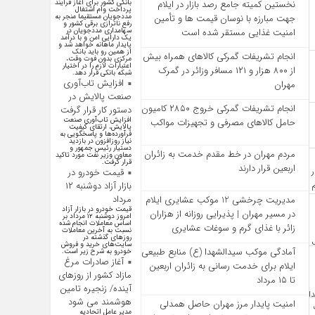
بانکی کشور برای آغاز فرآیند
نخستین کمیته جامع رصد بازار در ایلام
پرداخت وام اشتغال
مددجویان مستقیما منجر به
جهت مبارزه با نوسان قیمت‌ ها و تأمین
رفع ناترازی برقی کشور و
سهامداری مددجویان در
امنیت غذایی مستقر شده است
یک دارایی امن و با درآمد
پایدار ماهانه خواهد شد و
از همین رو باید بانک
انجام تشریفات گمرکی کالاهای همراه بیش
مرکزی بدون فوت وقت،
اعتبارات لازم را در اختیار
از ۸۰۰ هزار و ۱۲۱ مسافر وزائر در گمرک
شبکه بانکی قرار دهد.
افزایش تاب‌آوری
مهران
صنعت پالایش در
انجام تشریفات گمرکی خروج ۲۸۵۰ کامیون
دستور کار قرار گرفت
افزایش تاب‌آوری صنعت
حامل کالاهای مصرفی و تجهیزات مواکب
پالایش، ارتقای کیفیت
فرآورده‌ها و پاسخگویی به
نیاز روزافزون در بازدید
دستیار رئیس جمهور و
مردم مهران در خط مقدم خدمت به زائران
معاون وزیر نفت مورد تاکید
قرار گرفت.
اربعین قرار دارند
قیمت خودرو در
بازار آزاد دوشنبه ۱۲
مرداد
مدیریت چرخشی 12 موکب‌ عشایری ایلام
قیمت خودرو در بازار آزاد
در مسیر مهران | پذیرایی روزانه از هزاران
امروز دوشنبه ۱۲ مرداد بر
اساس معاملات انجام شده
زائر با غذای گرم و سوغات عشایری
نسبت به آخرین معاملات
روز‌های گذشته در
سایت‌های خرید و فروش
آمادگی موکب سیدالشهدا (ع) منابع طبیعی
خودرو به شرح زیر است.
آغاز صادرات مرغ
ایلام برای خدمت‌ رسانی به زائران اربعین
مازاد کشور از روزهای
تا ۱۵ مرداد
آینده/ زنجیره تامین
هوشمند می شود
امنیت پایدار مرز مهران حاصل همدلی
مدیر عامل اتحادیه