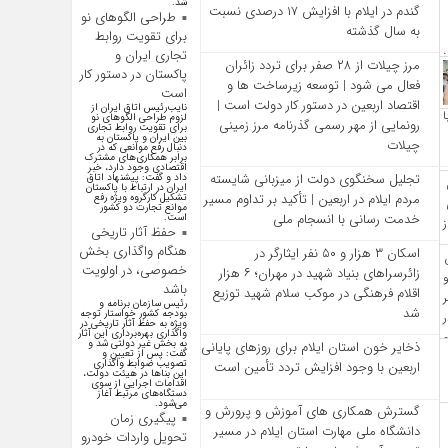
شد.
گندم در ایلام با افزایش ۱۷ درصدی نسبت
طراحی الگوهای نو
به سال گذشته
برای تقویت روابط
تجاری ایران و
مرز چیلات از ۲۸ صفر برای تردد زائران
پاکستان در دستور کار
فعال می‌ شود | توسعه زیرساخت‌ ها و
است
اقتصاد اربعین در دستور کار دولت است |
نایب‌رئیس اتاق ایران از
لزوم طراحی الگوهای نو
رونمایی از مهر رسمی گذرنامه مرز زمینی
برای تقویت روابط تجاری
بین ایران و پاکستان به
چیلات
دنبال رفع موانعی که در
برابر همکاری‌های مشترک
اقتصادی وجود دارد، خبر
تجلیل سخنگوی دولت از میزبانی شایسته
داد و گفت: پیشنهاد اتاق
ایران در ارتباط با پاکستان
مردم ایلام در اربعین | تأکید بر تداوم مسیر
تشکیل کارگروه ویژه رفع
موانع تجارت دو کشور
خدمت‌ رسانی با انسجام ملی
است.
حفظ آثار تاریخی
هنگام واگذاری بخش
اسکان ۳ هزار و ۵۰ نفر ایثارگر در
خصوصی، در اولویت
زائرسراهای بنیاد شهید در مهران؛ ۶ هزار
باشد
اقلام فرهنگی در موکب سلام شهید توزیع
رئیس سازمان برنامه و
شد
بودجه کشور خواستار توجه
ویژه به حفظ آثار تاریخی در
واگذاری بهره‌برداری این آثار
به بخش غیر دولتی شد و
ذخایر خون استان ایلام برای روزهای پایانی
گفت: پس از تعیین و
تصویب ضوابط واگذاری
اربعین با وجود افزایش تردد تأمین است
این بنا‌ها در هیئت دولت،
اقدامات اجرایی از سوی
دستگاه‌های مرتبط آغاز
می‌شود.
گسترش همکاری‌ های آموزش و پرورش و
پیگیری زمان
دانشگاه ملی مهارت استان ایلام در مسیر
تحویل واردات خودرو