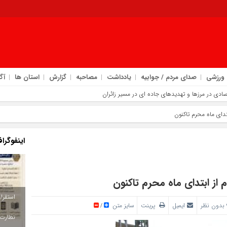
ورزشی
صدای مردم / جوابیه
یادداشت
مصاحبه
گزارش
استان ها
آگ
اینفوگرا
بدون نظر
ایمیل
پرینت
سایز متن
/