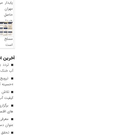
آخرین اخ
آب خنک تا
ترویج 
«حسینه ک
کیفیت آب برای ۳ میلیون مس
برگزاری
های اقتصا
معرفی ا
عنوان دست