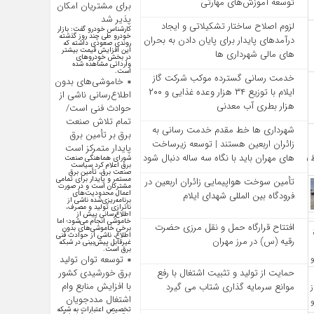
توسعه آموزش‌های مهارتی
برای مشتریان امکان
پذیر شد
لزوم اصلاح ساختار تشکیلاتی و ایجاد
کارشناس خودرو گفت: بازار
خودرو طی چند روز گذشته
درآمدهای پایدار برای پایان دادن به بحران‌
روندی صعودی داشته که
این افزایش قیمت بیشتر
های مالی شهرداری‌ ها
در بخش خودرو‌های
وارداتی مشاهده شده
است.
خدمت رسانی گسترده موکب شرکت گاز
خاموشی‌های بدون
ایلام با توزیع ۳۴ هزار وعده غذایی و ۲۰۰
اطلاع‌رسانی ناشی از
هزار بطری آب معدنی
حوادث فنی است/
تمام تلاش صنعت
شهرداری‌ ها خط مقدم خدمت ‌رسانی به
برق بر تأمین برق
زائران اربعین هستند | توسعه زیرساخت
پایدار متمرکز است
‌های مهران باید با نگاه سه‌ ساله دنبال شود
شورای هماهنگی صنعت
برق اعلام کرد سیاست
صنعت برق، تأمین برق
مستمر و پایدار برای تمامی
تأمین سوخت هواپیمایی زائران اربعین در
مشترکان است و در صورت
اعمال محدودیت‌های
فرودگاه بین المللی شهدای ایلام
برنامه‌ریزی‌شده ناشی از
ناترازی تولید و مصرف،
اطلاع‌رسانی پیش از
خاموشی انجام می‌شود؛ اما
افتتاح قرارگاه حمل‌ و نقل مرزی حضرت
برخی خاموشی‌های بدون
اطلاع، ناشی از حوادث فنی
رقیه (س) در مرز مهران
غیرقابل پیش‌بینی در شبکه
برق است.
توسعه توان تولید
برق خورشیدی کشور
حمایت از تولید و تثبیت اشتغال با رفع
با افزایش منابع وام
موانع سرمایه‌ گذاری شتاب می‌ گیرد
اشتغال مددجویان
تخصیص اعتبارات به شبکه