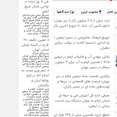
طی ۵ روز آینده در
نواحی شمال شرق
کشور
 اخبار
محبوب ترین
دیدگاهها
مدیرکل پیش بینی سازمان
هواشناسی گفت: پنج روز
تردد بیش از ۲.۵ میلیون زائر از مرز مهران/
آینده در شمال شرق، شرق،
جنوب شرق، برخی نقاط
تداوم تأمین آب خنک تا خروج آخرین زائر
مرکز و دامنه‌های جنوبی
البرز مرکزی در برخی
ساعات وزش باد شدید و
گردوخاک پیش بینی
می‌شود.
ترویج فرهنگ عاشورایی در مسیر اربعین |
تعیین تکلیف ۲۱۱
راه‌ اندازی «حسینه کتاب» در موکب مرکزی
طرح در کمیته پایش
دهلران
استان تهران
مدیرعامل شرکت
تلاش جهادی آب و فاضلاب ایلام در اربعین
شهرک‌های صنعتی استان
تهران از تداوم روند پایش
۱۴۰۵ | تضمین کیفیت آب برای ۳ میلیون
و ساماندهی اراضی واگذار
شده در شهرک‌ها و نواحی
مسافر در مسیر مهران
صنعتی استان خبر داد.
سفر وزیر صمت به
اسلام آباد در اوج
برگزاری نشست ستاد اربعین ایلام در مرز
روابط ایران و
مهران؛ فرصت‌ های اقتصادی در مرزها و
پاکستان
تهدیدهای جاده‌ ای در مسیر زائران
وزیر صنعت، معدن و
تجارت کشورمان، به منظور
شرکت در دهمین اجلاس
معرفی اداره کل آموزش فنی و حرفه‌ ای
رؤسای کمیته مشترک
تجاری ایران و پاکستان و
استان ایلام به‌ عنوان دستگاه برتر خدمت‌
دیدار با نخست وزیر در
صدر یک هیئت بلند پایه
رسانی در اربعین
اقتصادی متشکل از
نمایندگان دستگاه‌های
دولتی و تجار بخش
تحقق خرید تضمینی بیش از ۲۴۵ هزار تن
خصوصی عازم اسلام آباد