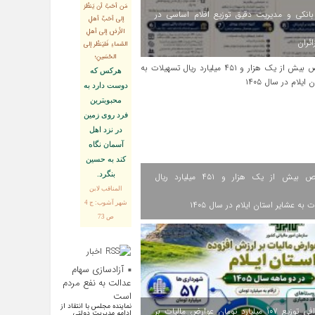
مَن أحَبَّ أن يَنظُرَ
انکی و مدیریت دقیق توزیع اقلام اساسی در
إلى أحَبِّ أهلِ
الأرضِ إلى أهلِ
ائران
السَّماءِ فَليَنظُر إلى
الحُسَينِ؛
هركس كه
دوست دارد به
محبوبترين
فرد روى زمين
در نزد اهل
آسمان نگاه
كند به حسين
بنگرد.
اختصاص بیش از یک هزار و ۴۵۱ میلیارد ریال
المناقب لابن
 به عشایر استان ایلام در سال ۱۴۰۵
شهر آشوب: ج 4
ص 73
اخبار
اقتصادی
آزادسازی سهام
عدالت به نفع مردم
است
نماینده مجلس با انتقاد از
اینفوگرافی توزیع ۱۰۷ میلیارد تومان عوارض مالیات بر
ادامه مدیریت دولتی