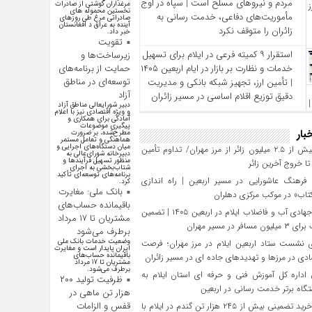
مردم و نیروهای مسلح است | سپاه در اوج
مرغداران گوشتی از صادرات
نخستین محموله های
مأموریت‌های دفاعی، خدمت‌ رسانی به
صادراتی مرغ طی روزهای
آینده به عراق د افغانستان
زائران را متوقف نکرد
خبر داد.
تقویت
استقرار ۹ کمیته فرعی در ایلام برای تسهیل
زیرساخت‌ها و
خدمات و نظارت بر بازار در ایام اربعین ۱۴۰۵
حمایت از برنامه‌های
توسعه‌ای در مناطق
| تأمین ارز، تجهیز شبکه بانکی و مدیریت
آزاد
دقیق توزیع اقلام اساسی در مسیر زائران
دبیر شورایعالی مناطق آزاد
و ویژه اقتصادی نیز با اعلام
آمادگی برای همکاری و
پیگیری موضوعات
بار
مطرح‌شده، بر ضرورت
هماهنگی و تعامل مستمر
میان دستگاه‌های اجرایی و
تردد بیش از ۲.۵ میلیون زائر از مرز مهران/ تداوم تأمین
دبیرخانه شورای‌عالی به
منظور تسهیل فرآیند‌ها و
 خروج آخرین زائر
شتاب‌بخشی به اجرای
برنامه‌های توسعه‌ای تأکید
فرهنگ عاشورایی در مسیر اربعین | راه‌ اندازی
کرد.
بانک ملی: مغایرت
تاب» در موکب مرکزی دهلران
باقیمانده حساب‌های
تلاش جهادی آب و فاضلاب ایلام در اربعین ۱۴۰۵ | تضمین
مشتریان تا ۱۷ مرداد
افر در مسیر مهران
برطرف می‌شود
وضعیت خدمات بانک ملی
 نشست ستاد اربعین ایلام در مرز مهران؛ فرصت‌
ایران پایدار است و مغایرت‌
باقیمانده حساب‌های
دی در مرزها و تهدیدهای جاده‌ ای در مسیر زائران
مشتریان تا 17 مرداد
برطرف می‌شود.
داره کل آموزش فنی و حرفه‌ ای استان ایلام به‌
ظرفیت تولید ۲۰۰
گاه برتر خدمت‌ رسانی در اربعین
هزار تن ماهی در
قفس و الزامات
تحقق خرید تضمینی بیش از ۲۴۵ هزار تن گندم در ایلام با