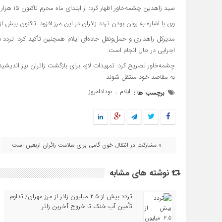
سید زاهدین چشمه‌خاور اظهار کرد: از ابتدای ماه محرم تاکنون ۱۵ هزار و ۷۰۹ نفر با استفاده از ۷۱۸ دستگاه اتوبوس از مرز مهران تردد کرده‌اند.
وی با اشاره به روان بودن تردد زائران در این مرز افزود: تاکنون بیش از ۱۰۲ هزار زائر از مرز مهران عبور کرده‌اند
مدیرکل راهداری و حمل‌ونقل جاده‌ای ایلام همچنین تأکید کرد: تردد 
اجرایی در حال انجام است.
چشمه‌خاور تصریح کرد: تمهیدات لازم برای بازگشت زائران نیز اندیشید
به مقاصد خود منتقل شوند
ایلام
نودادامروز
برچسب ها :
,
« مشارکت در انتقال خون گامی برای سلامت زائران اربعین است
نوشته های مشابه
تردد بیش از ۲.۵ میلیون زائر از مرز مهران/ تداوم
تأمین آب خنک تا خروج آخرین زائر