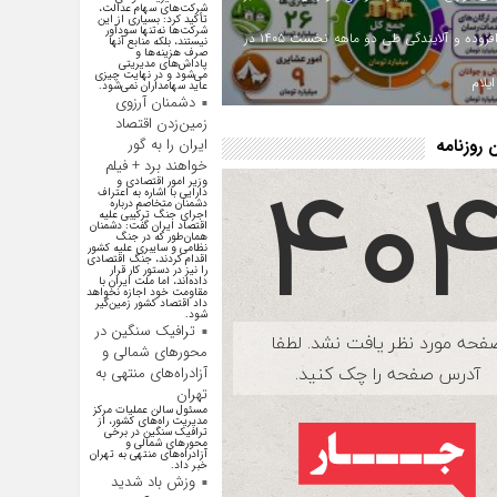
شرکت‌های سهام عدالت،
تأکید کرد: بسیاری از این
شرکت‌ها نه‌تنها سودآور
ارزش افزوده و آلایندگی طی دو ماهه نخست ۱۴۰۵ در
نیستند، بلکه منابع آنها
صرف هزینه‌ها و
پاداش‌های مدیریتی
می‌شود و در نهایت چیزی
یلام
عاید سهامداران نمی‌شود.
دشمنان آرزوی
زمین‌زدن اقتصاد
روزنامه
ایران را به گور
خواهند برد + فیلم
وزیر امور اقتصادی و
دارایی با اشاره به اعتراف
دشمنان متخاصم درباره
اجرای جنگ ترکیبی علیه
اقتصاد ایران گفت: دشمنان
همان‌طور که در جنگ
نظامی و سایبری علیه کشور
اقدام کردند، جنگ اقتصادی
را نیز در دستور کار قرار
داده‌اند، اما ملت ایران با
مقاومت خود اجازه نخواهد
داد اقتصاد کشور زمین‌گیر
شود.
ترافیک سنگین در
محورهای شمالی و
آزادراه‌های منتهی به
تهران
مسئول سالن عملیات مرکز
مدیریت راه‌های کشور، از
ترافیک سنگین در برخی
محور‌های شمالی و
آزادراه‌های منتهی به تهران
خبر داد.
وزش باد شدید